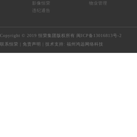
影像恒荣
物业管理
违纪通告
Copyright © 2019 恒荣集团版权所有
闽ICP备13016813号-2
联系恒荣
|
免责声明
| 技术支持:
福州鸿远网络科技